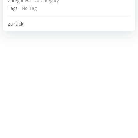
Categories:
No Category
Tags:
No Tag
Post
zurück
navigation