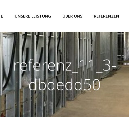
TE
UNSERE LEISTUNG
ÜBER UNS
REFERENZEN
referenz_11_3-
dbdedd50