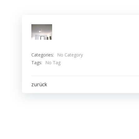
Categories:
No Category
Tags:
No Tag
Post
zurück
navigation