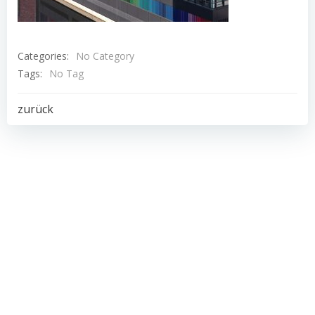
Categories:
No Category
Tags:
No Tag
Post
zurück
navigation