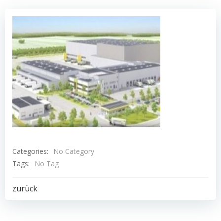
Categories:
No Category
Tags:
No Tag
Post
zurück
navigation